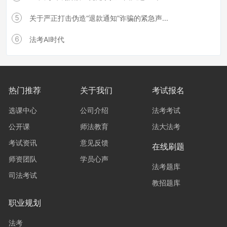
5
关于严正打击伪造“退款通知”诈骗的紧急声...
6
法考AI时代
热门推荐
关于我们
考试报名
选课中心
公司介绍
法考考试
公开课
师法教育
法大法考
考试资讯
意见反馈
在线刷题
师资团队
学员心声
法考题库
司法考试
教招题库
职业规划
法考