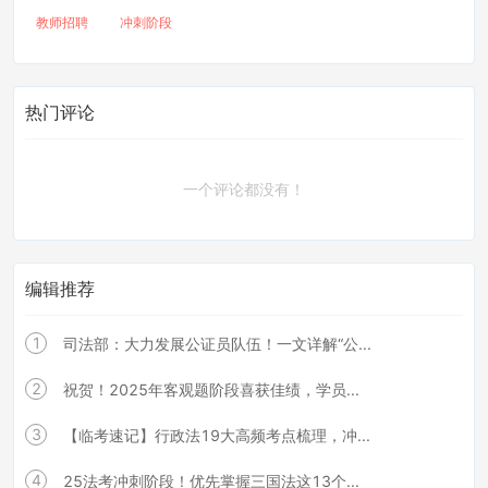
教师招聘
冲刺阶段
热门评论
一个评论都没有！
编辑推荐
1
司法部：大力发展公证员队伍！一文详解“公...
2
祝贺！2025年客观题阶段喜获佳绩，学员...
3
【临考速记】行政法19大高频考点梳理，冲...
4
25法考冲刺阶段！优先掌握三国法这13个...