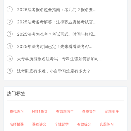
1
2026法考报名超全指南：考几门？报名要...
2
2025法考备考解答：法律职业资格考试官...
3
2025法考怎么考？考试形式、时间与模拟...
4
2025年法考时间已定！先来看看法考A/...
5
大专学历能报名法考吗，专科生该如何参加司...
6
法考到底有多难，小白学习难度有多大？
热门标签
模拟练习
N对1指导
有效期两年
多重督导
定期测评
名师授课
课程讲义
个性督学
有效提分
真题练习