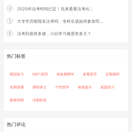
4
2025年法考时间已定！先来看看法考A/...
5
大专学历能报名法考吗，专科生该如何参加司...
6
法考到底有多难，小白学习难度有多大？
热门标签
模拟练习
N对1指导
有效期两年
多重督导
定期测评
名师授课
课程讲义
个性督学
有效提分
真题练习
教师招聘
冲刺阶段
热门评论