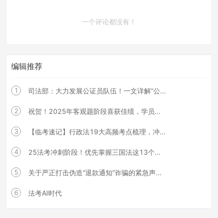
一个评论都没有！
编辑推荐
1
司法部：大力发展公证员队伍！一文详解“公...
2
祝贺！2025年客观题阶段喜获佳绩，学员...
3
【临考速记】行政法19大高频考点梳理，冲...
4
25法考冲刺阶段！优先掌握三国法这13个...
5
关于严正打击伪造“退款通知”诈骗的紧急声...
6
法考AI时代