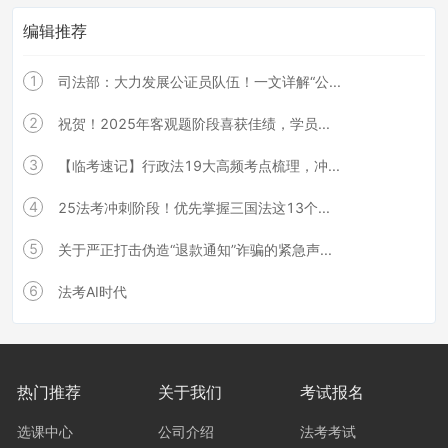
编辑推荐
1
司法部：大力发展公证员队伍！一文详解“公...
2
祝贺！2025年客观题阶段喜获佳绩，学员...
3
【临考速记】行政法19大高频考点梳理，冲...
4
25法考冲刺阶段！优先掌握三国法这13个...
5
关于严正打击伪造“退款通知”诈骗的紧急声...
6
法考AI时代
热门推荐
关于我们
考试报名
选课中心
公司介绍
法考考试