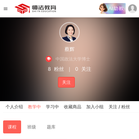
蔡辉
中国政法大学博士
8
粉丝
｜
0
关注
关注
个人介绍
教学中
学习中
收藏商品
加入小组
关注 / 粉丝
课程
班级
题库