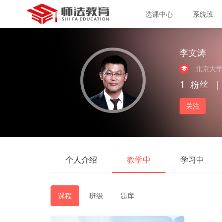
选课中心
系统班
李文涛
北京大
1
粉丝
｜
关注
个人介绍
教学中
学习中
课程
班级
题库