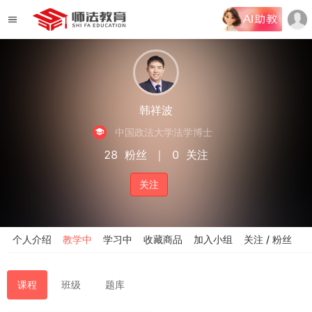
韩祥波
中国政法大学法学博士
28
粉丝
｜
0
关注
关注
个人介绍
教学中
学习中
收藏商品
加入小组
关注 / 粉丝
课程
班级
题库