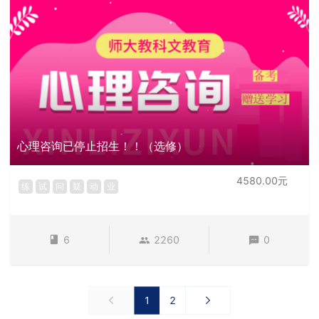
心理咨询已停止招生！！（选修）
4580.00元
练
试
问
疑
动
业
6
2260
0
1
2