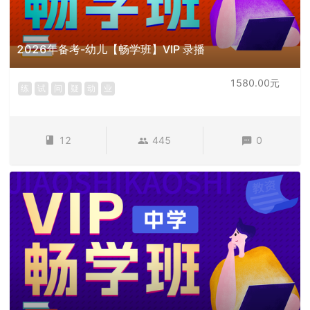
2026年备考-幼儿【畅学班】VIP 录播
1580.00元
练
试
问
疑
动
业
12
445
0