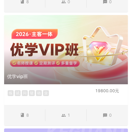
8
0
0
优学vip班
19800.00元
练
试
问
疑
动
业
8
1
0