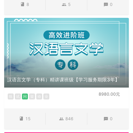
8
5
0
汉语言文学（专科）精讲课班级【学习服务期限3年】
8980.00元
练
试
问
疑
动
业
15
846
0