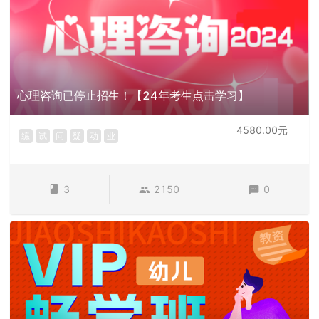
心理咨询已停止招生！【24年考生点击学习】
4580.00元
练
试
问
疑
动
业
3
2150
0