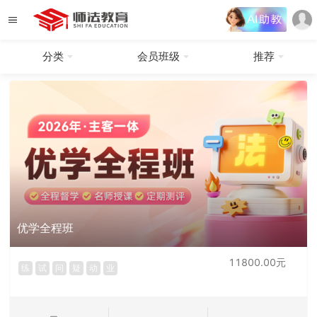
分类
会员班级
推荐
优学全程班
11800.00元
练
试
问
疑
动
业