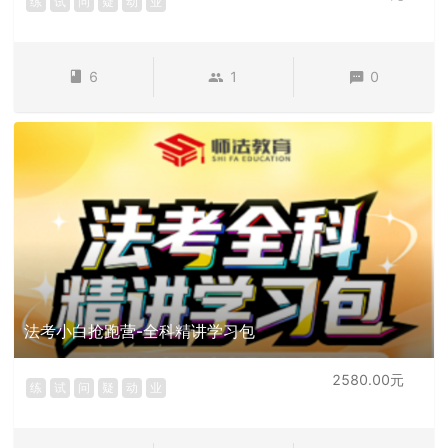
练
试
问
疑
动
业
6
1
0
法考小白抢跑营-全科精讲学习包
2580.00元
练
试
问
疑
动
业