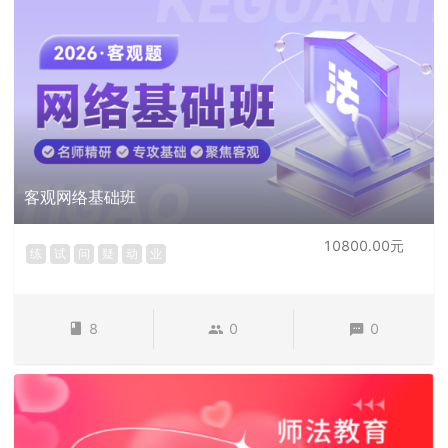
客观网络基础班
10800.00元
练
试
问
疑
动
业
8
0
0