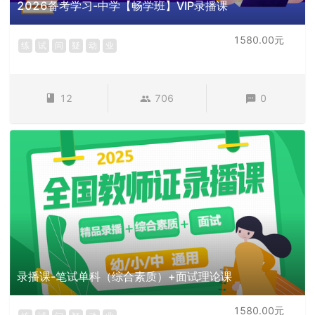
2026备考学习-中学【畅学班】VIP录播课
1580.00元
练
试
问
疑
动
业
12
706
0
录播课-笔试单科（综合素质）+面试理论课
1580.00元